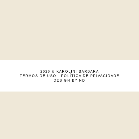
2026 ©
KAROLINI BARBARA
TERMOS DE USO
POLÍTICA DE PRIVACIDADE
DESIGN BY ND