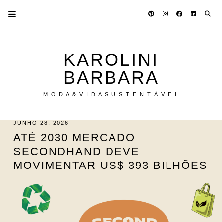
KAROLINI
BARBARA
M O D A & V I D A S U S T E N T Á V E L
JUNHO 28, 2026
ATÉ 2030 MERCADO
SECONDHAND DEVE
MOVIMENTAR US$ 393 BILHÕES