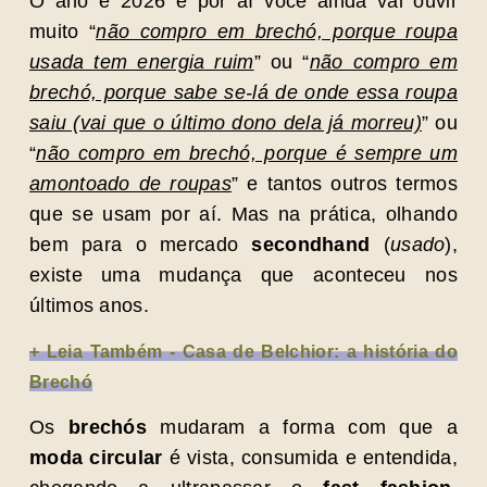
O ano é 2026 e por aí você ainda vai ouvir
muito “
não compro em brechó, porque roupa
usada tem energia ruim
” ou “
não compro em
brechó, porque sabe se-lá de onde essa roupa
saiu (vai que o último dono dela já morreu)
” ou
“
não compro em brechó, porque é sempre um
amontoado de roupas
” e tantos outros termos
que se usam por aí. Mas na prática, olhando
bem para o mercado
secondhand
(
usado
),
existe uma mudança que aconteceu nos
últimos anos.
+ Leia Também - Casa de Belchior: a história do
Brechó
Os
brechós
mudaram a forma com que a
moda circular
é vista, consumida e entendida,