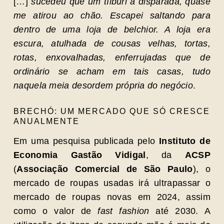
[…]
sucedeu que um tílburi à disparada, quase
me atirou ao chão. Escapei saltando para
dentro de uma loja de belchior. A loja era
escura, atulhada de cousas velhas, tortas,
rotas, enxovalhadas, enferrujadas que de
ordinário se acham em tais casas, tudo
naquela meia desordem própria do negócio
.
BRECHÓ: UM MERCADO QUE SÓ CRESCE
ANUALMENTE
Em uma pesquisa publicada pelo
Instituto de
Economia Gastão Vidigal
, da
ACSP
(
Associação Comercial de São Paulo
), o
mercado de roupas usadas irá ultrapassar o
mercado de roupas novas em 2024, assim
como o valor de
fast fashion
até 2030. A