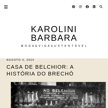
KAROLINI
BARBARA
M O D A & V I D A S U S T E N T Á V E L
AGOSTO 4, 2024
CASA DE BELCHIOR: A
HISTÓRIA DO BRECHÓ