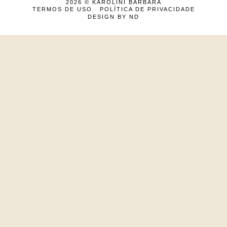
2026 ©
KAROLINI BARBARA
TERMOS DE USO
POLÍTICA DE PRIVACIDADE
DESIGN BY ND