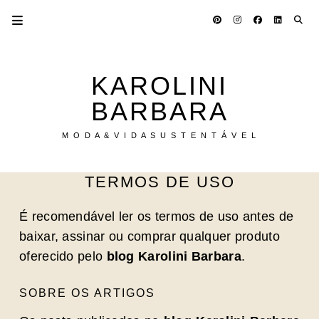
KAROLINI
BARBARA
M O D A & V I D A S U S T E N T Á V E L
TERMOS DE USO
É recomendável ler os termos de uso antes de
baixar, assinar ou comprar qualquer produto
oferecido pelo
blog Karolini Barbara
.
SOBRE OS ARTIGOS