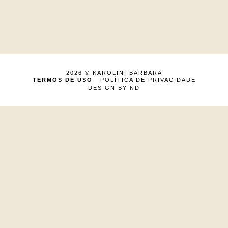
2026 ©
KAROLINI BARBARA
TERMOS DE USO
POLÍTICA DE PRIVACIDADE
DESIGN BY ND