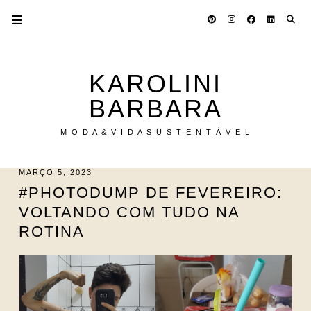
KAROLINI
BARBARA
M O D A & V I D A S U S T E N T Á V E L
MARÇO 5, 2023
#PHOTODUMP DE FEVEREIRO:
VOLTANDO COM TUDO NA
ROTINA