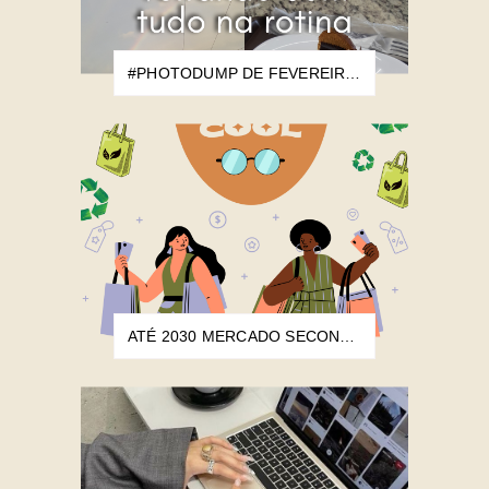
#PHOTODUMP DE FEVEREIRO: VOLTANDO COM TUDO NA ROTINA
ATÉ 2030 MERCADO SECONDHAND DEVE MOVIMENTAR US$ 393 BILHÕES