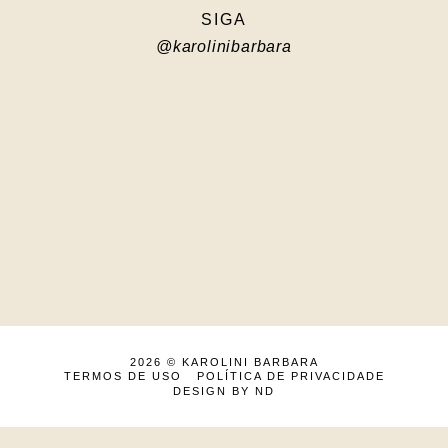
SIGA
@karolinibarbara
2026 ©
KAROLINI BARBARA
TERMOS DE USO
POLÍTICA DE PRIVACIDADE
DESIGN BY ND