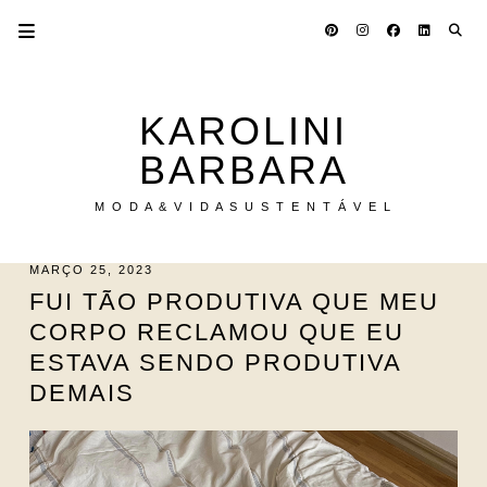
KAROLINI
BARBARA
M O D A & V I D A S U S T E N T Á V E L
MARÇO 25, 2023
FUI TÃO PRODUTIVA QUE MEU
CORPO RECLAMOU QUE EU
ESTAVA SENDO PRODUTIVA
DEMAIS