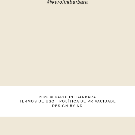
@karolinibarbara
2026 ©
KAROLINI BARBARA
TERMOS DE USO
POLÍTICA DE PRIVACIDADE
DESIGN BY ND