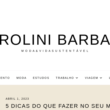
ROLINI BARB
M O D A & V I D A S U S T E N T Á V E L
MENTO
MODA
ESTUDOS
TRABALHO
VIAGEM
ABRIL 1, 2023
5 DICAS DO QUE FAZER NO SEU 