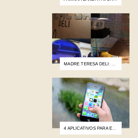
MADRE TERESA DELI: A HAMBURGUERIA MAIS POBRE DO MUNDO
4 APLICATIVOS PARA EDIÇÃO DE IMAGEM E VIDEO QUE UTILIZO E RECOMENDO