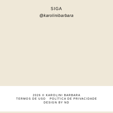
SIGA
@karolinibarbara
2026 ©
KAROLINI BARBARA
TERMOS DE USO
POLÍTICA DE PRIVACIDADE
DESIGN BY ND