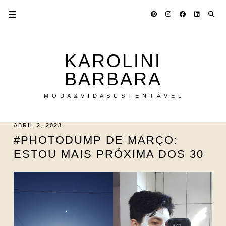
KAROLINI
BARBARA
M O D A & V I D A S U S T E N T Á V E L
ABRIL 2, 2023
#PHOTODUMP DE MARÇO:
ESTOU MAIS PRÓXIMA DOS 30