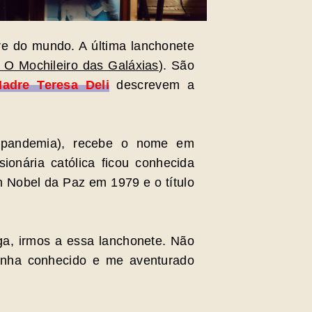
re do mundo. A última lanchonete
 O Mochileiro das Galáxias
). São
adre Teresa Deli
descrevem a
 pandemia), recebe o nome em
sionária católica ficou conhecida
 Nobel da Paz em 1979 e o título
a, irmos a essa lanchonete. Não
tinha conhecido e me aventurado