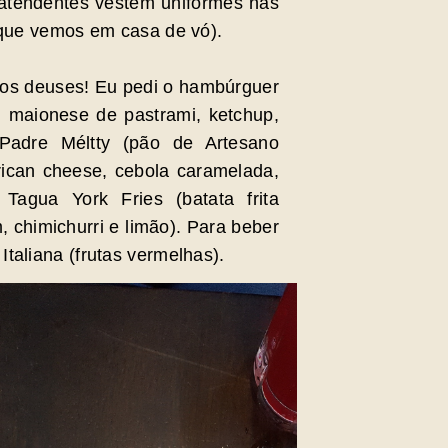
 atendentes vestem uniformes nas
(que vemos em casa de vó).
os deuses! Eu pedi o hambúrguer
 maionese de pastrami, ketchup,
 Padre Méltty (pão de Artesano
ican cheese, cebola caramelada,
agua York Fries (batata frita
, chimichurri e limão). Para beber
taliana (frutas vermelhas).