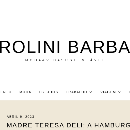
ROLINI BARB
M O D A & V I D A S U S T E N T Á V E L
MENTO
MODA
ESTUDOS
TRABALHO
VIAGEM
ABRIL 9, 2023
MADRE TERESA DELI: A HAMBUR