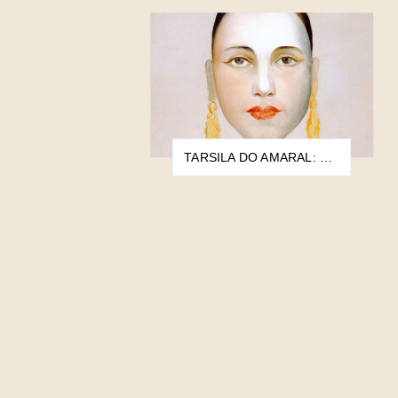
TARSILA DO AMARAL: EXPOSIÇÃO NO CCTCU REÚNE MAIS DE 60 OBRAS DA ARTISTA