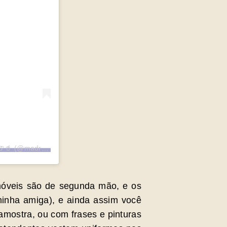
Uma publicação compartilhada por Madre Teresa Deli 🍔🍖🍟🍺🥤 (@madreteresadeli)
móveis são de segunda mão, e os
minha amiga), e ainda assim você
amostra, ou com frases e pinturas