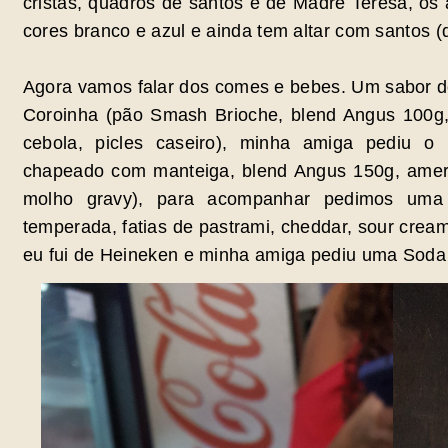
cristãs, quadros de santos e de Madre Teresa, os
cores branco e azul e ainda tem altar com santos 
Agora vamos falar dos comes e bebes. Um sabor d
Coroinha (pão Smash Brioche, blend Angus 100g,
cebola, picles caseiro), minha amiga pediu o
chapeado com manteiga, blend Angus 150g, amer
molho gravy), para acompanhar pedimos uma T
temperada, fatias de pastrami, cheddar, sour cream
eu fui de Heineken e minha amiga pediu uma Soda I