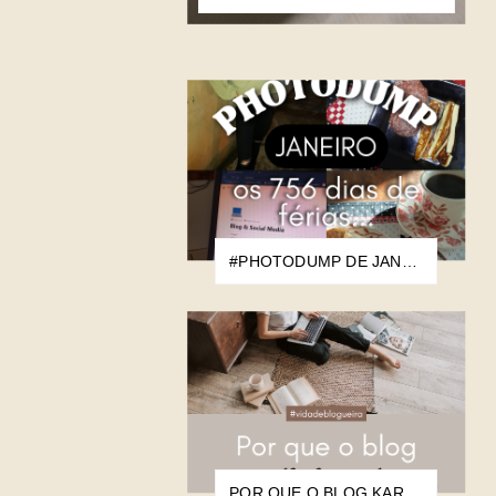
#PHOTODUMP DE JANEIRO: OS 756 DIAS DE FÉRIAS...
POR QUE O BLOG KAROLINI BARBARA NASCEU?