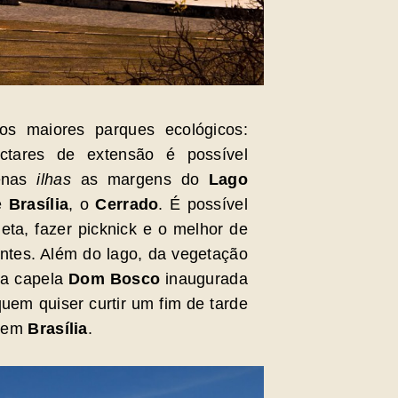
s maiores parques ecológicos:
tares de extensão é possível
uenas
ilhas
as margens do
Lago
de
Brasília
, o
Cerrado
. É possível
leta, fazer picknick e o melhor de
entes. Além do lago, da vegetação
 a capela
Dom Bosco
inaugurada
quem quiser curtir um fim de tarde
o em
Brasília
.