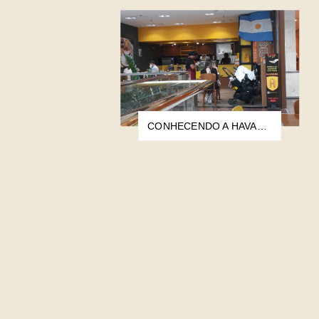
CONHECENDO A HAVANNA CAFETERIA ESPECIALISTA NO DULCE DE LECHE