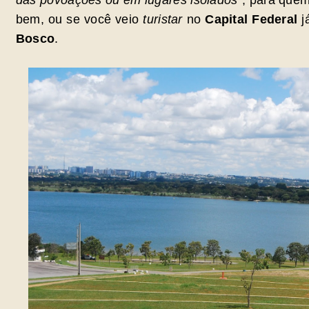
das povoações ou em lugares isolados
”, para que
bem, ou se você veio
turistar
no
Capital Federal
j
Bosco
.