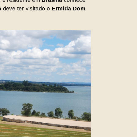
m é residente em
Brasília
conhece
á deve ter visitado o
Ermida Dom