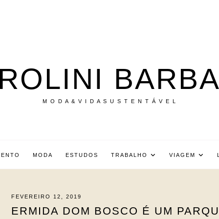
ROLINI BARB
M O D A & V I D A S U S T E N T Á V E L
MENTO
MODA
ESTUDOS
TRABALHO
VIAGEM
FEVEREIRO 12, 2019
ERMIDA DOM BOSCO É UM PARQU