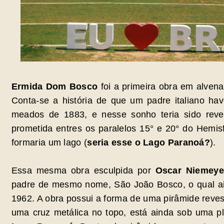
Ermida Dom Bosco
foi a primeira obra em alven
Conta-se a história de que um padre italiano hav
meados de 1883, e nesse sonho teria sido reve
prometida entres os paralelos 15° e 20° do Hemis
formaria um lago (
seria esse o Lago Paranoá?
).
Essa mesma obra esculpida por
Oscar Niemey
padre de mesmo nome, São João Bosco, o qual ain
1962. A obra possui a forma de uma pirâmide reve
uma cruz metálica no topo, está ainda sob uma p