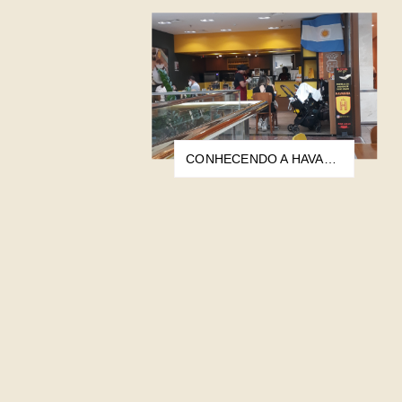
CONHECENDO A HAVANNA CAFETERIA ESPECIALISTA NO DULCE DE LECHE