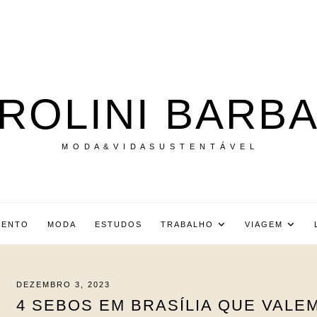
ROLINI BARB
M O D A & V I D A S U S T E N T Á V E L
MENTO
MODA
ESTUDOS
TRABALHO
VIAGEM
DEZEMBRO 3, 2023
4 SEBOS EM BRASÍLIA QUE VALE