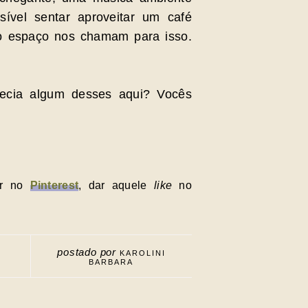
sível sentar aproveitar um café
 o espaço nos chamam para isso.
hecia algum desses aqui? Vocês
ir no
Pinterest
, dar aquele
like
no
postado por
KAROLINI
BARBARA