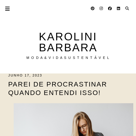
KAROLINI
BARBARA
M O D A & V I D A S U S T E N T Á V E L
JUNHO 17, 2023
PAREI DE PROCRASTINAR
QUANDO ENTENDI ISSO!