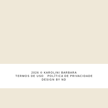
2026 ©
KAROLINI BARBARA
TERMOS DE USO
POLÍTICA DE PRIVACIDADE
DESIGN BY ND