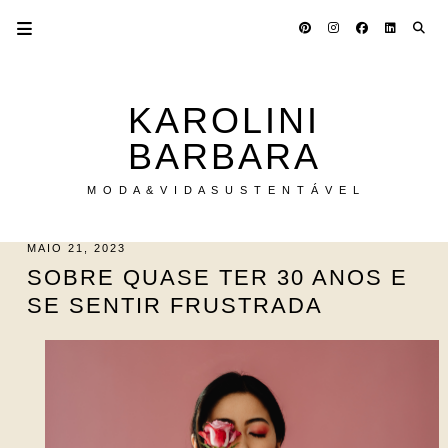
KAROLINI
BARBARA
M O D A & V I D A S U S T E N T Á V E L
MAIO 21, 2023
SOBRE QUASE TER 30 ANOS E
SE SENTIR FRUSTRADA