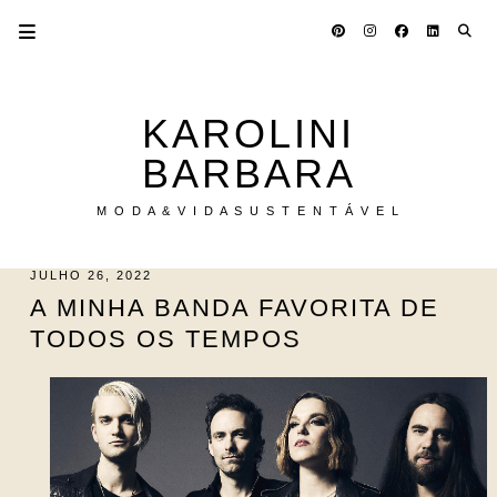
KAROLINI
BARBARA
M O D A & V I D A S U S T E N T Á V E L
JULHO 26, 2022
A MINHA BANDA FAVORITA DE
TODOS OS TEMPOS