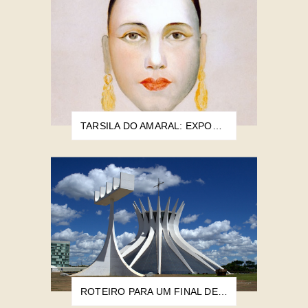
TARSILA DO AMARAL: EXPOSIÇÃO NO CCTCU REÚNE MAIS DE 60 OBRAS DA ARTISTA
ROTEIRO PARA UM FINAL DE SEMANA EM BRASÍLIA