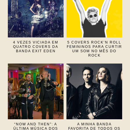
4 VEZES VICIADA EM
5 COVERS ROCK’N ROLL
QUATRO COVERS DA
FEMININOS PARA CURTIR
BANDA EXIT EDEN
UM SOM NO MÊS DO
ROCK
“NOW AND THEN”: A
A MINHA BANDA
ÚLTIMA MÚSICA DOS
FAVORITA DE TODOS OS