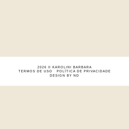
2026 ©
KAROLINI BARBARA
TERMOS DE USO
POLÍTICA DE PRIVACIDADE
DESIGN BY ND