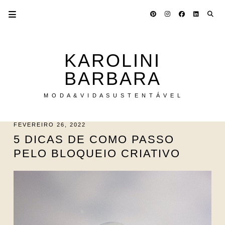
KAROLINI
BARBARA
M O D A & V I D A S U S T E N T Á V E L
FEVEREIRO 26, 2022
5 DICAS DE COMO PASSO
PELO BLOQUEIO CRIATIVO